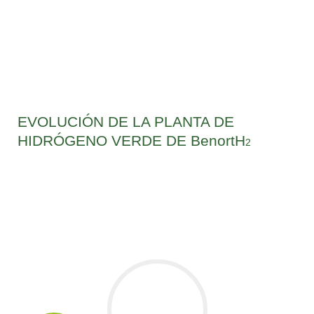
EVOLUCIÓN DE LA PLANTA DE
HIDRÓGENO VERDE DE BenortH
2
Para incrementar la producción de hidrógeno verde y su
distribución a un mayor número de empresas y hogares, se
prevé una ampliación de capacidad
300 M€