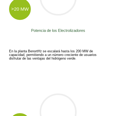
0
%
>20 MW
Potencia de los Electrolizadores
En la planta BenortH
se escalará hasta los 200 MW de
2
capacidad, permitiendo a un número creciente de usuarios
disfrutar de las ventajas del hidrógeno verde.
La producción se distribuirá fundamentalmente entre el CCGT, la
hidrogenera y la inyección en red.
>20.000 t/año
0
%