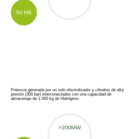
0
%
50 M€
Inversión para el desarrollo de la infraestructura
La mayoría de la inversión proviene de inversores financieros
institucionales canalizados a través de una de las empresas de
la planta de BenortH
, White Summit Capital.
2
Potencia generada por un solo electrolizador y cilindros de alta
presión (300 bar) interconectados con una capacidad de
almacenaje de 1.000 kg de Hidrógeno.
>200MW