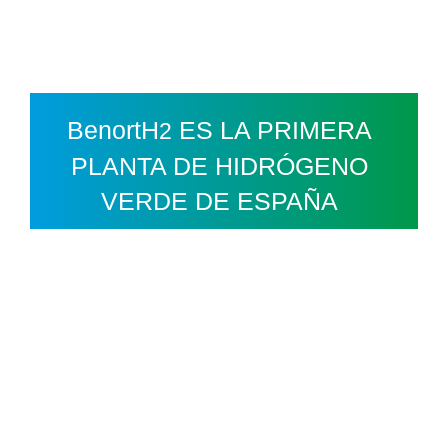
Ir
M
al
contenido
BenortH
ES LA PRIMERA
2
PLANTA DE HIDRÓGENO
VERDE DE ESPAÑA