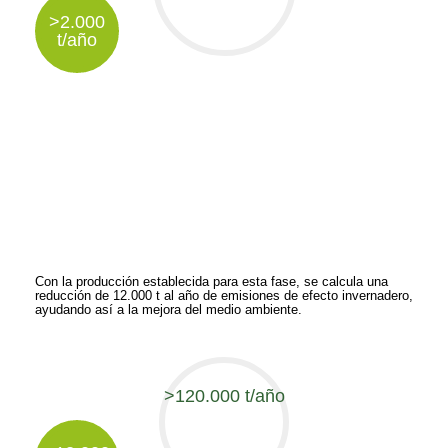
>2.000
t/año
Producción de Hidrógeno Verde
El desarrollo de la demanda de Hidrógeno Verde permitirá
incrementar el tamaño del proyecto
Con la producción establecida para esta fase, se calcula una
reducción de 12.000 t al año de emisiones de efecto invernadero,
ayudando así a la mejora del medio ambiente.
>120.000 t/año
0
%