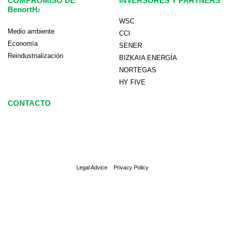
COMPROMISO DE
INVERSORES Y PARTNERS
BenortH
2
WSC
Medio ambiente
CCI
Economía
SENER
Reindustrialización
BIZKAIA ENERGÍA
NORTEGAS
HY FIVE
CONTACTO
Legal Advice
Privacy Policy
T
L
F
I
Y
w
i
a
n
o
i
n
c
s
u
t
k
e
t
t