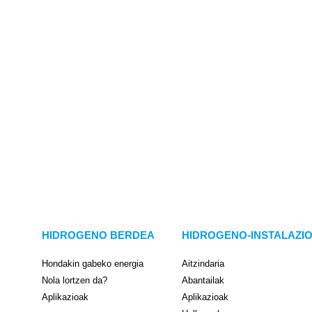
HIDROGENO BERDEA
HIDROGENO-INSTALAZI
Hondakin gabeko energia
Aitzindaria
Nola lortzen da?
Abantailak
Aplikazioak
Aplikazioak