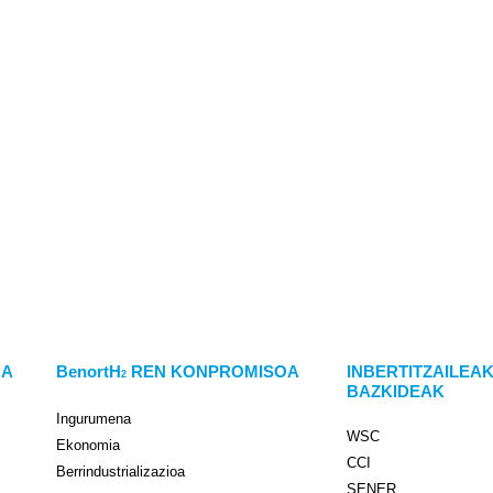
OA
BenortH
REN KONPROMISOA
INBERTITZAILEAK
2
BAZKIDEAK
Ingurumena
WSC
Ekonomia
CCI
Berrindustrializazioa
SENER