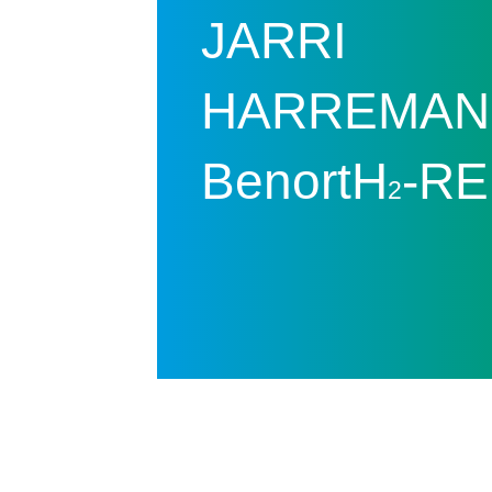
JARRI
HARREMAN
BenortH
-RE
2