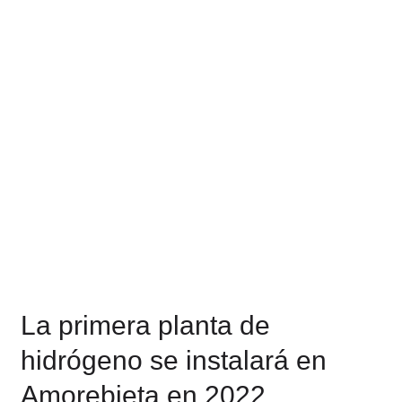
de
hidrógeno
se
instalará
en
Amorebieta
en
2022
La primera planta de
hidrógeno se instalará en
Amorebieta en 2022