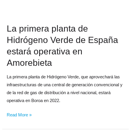
La
primera
La primera planta de
planta
de
Hidrógeno Verde de España
Hidrógeno
estará operativa en
Verde
de
Amorebieta
España
estará
La primera planta de Hidrógeno Verde, que aprovechará las
operativa
infraestructuras de una central de generación convencional y
en
de la red de gas de distribución a nivel nacional, estará
Amorebieta
operativa en Boroa en 2022.
Read More »