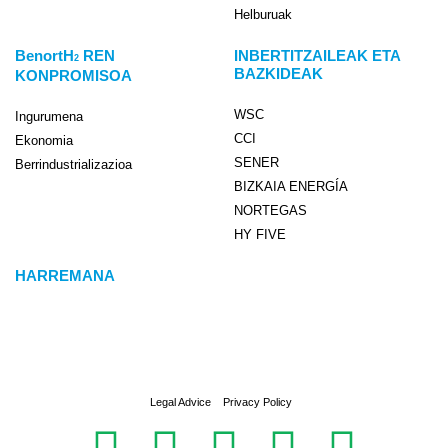
Helburuak
BenortH
REN
INBERTITZAILEAK ETA
2
BAZKIDEAK
KONPROMISOA
WSC
Ingurumena
CCI
Ekonomia
SENER
Berrindustrializazioa
BIZKAIA ENERGÍA
NORTEGAS
HY FIVE
HARREMANA
Legal Advice
Privacy Policy